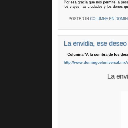
Por esa gracia que nos permite, a pesa
los viajes, las ciudades y los dones 
POSTED IN
COLUMNA EN DOMIN
La envidia, ese dese
Columna *A la sombra de los deseo
http://www.domingoeluniversal.m
La env