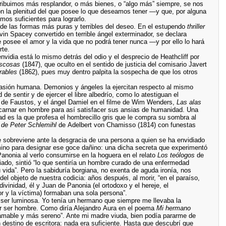
ribuimos más resplandor, o más bienes, o “algo más” siempre, se nos
con la plenitud del que posee lo que deseamos tener —y que, por alguna
os suficientes para lograrlo.
na de las formas más puras y terribles del deseo. En el estupendo
thriller
in Spacey convertido en terrible ángel exterminador, se declara
e posee el amor y la vida que no podrá tener nunca —y por ello lo hará
rte.
idia está lo mismo detrás del odio y el desprecio de Heathcliff por
scosas
(1847), que oculto en el sentido de justicia del comisario Javert
rables
(1862), pues muy dentro palpita la sospecha de que los otros
pasión humana. Demonios y ángeles la ejercitan respecto al mismo
e sentir y de ejercer el libre albedrío, como lo atestiguan el
 de Faustos, y el ángel Damiel en el filme de Wim Wenders,
Las alas
ncarnar en hombre para así satisfacer sus ansias de humanidad. Una
ad es la que profesa el hombrecillo gris que le compra su sombra al
a de Peter Schlemihl
de Adelbert von Chamisso (1814) con funestas
e sobreviene ante la desgracia de una persona a quien se ha envidiado
mino para designar ese goce dañino: una dicha secreta que experimentó
Panonia al verlo consumirse en la hoguera en el relato
Los teólogos
de
iado, sintió “lo que sentiría un hombre curado de una enfermedad
 vida”. Pero la sabiduría borgiana, no exenta de aguda ironía, nos
l objeto de nuestra codicia: años después, al morir, “en el paraíso,
ivinidad, él y Juan de Panonia (el ortodoxo y el hereje, el
or y la víctima) formaban una sola persona”.
 ser luminosa. Yo tenía un hermano que siempre me llevaba la
or ser hombre. Como diría Alejandro Aura en el poema
Mi hermano
amable y más sereno”. Ante mi madre viuda, bien podía pararme de
destino de escritora: nada era suficiente. Hasta que descubrí que