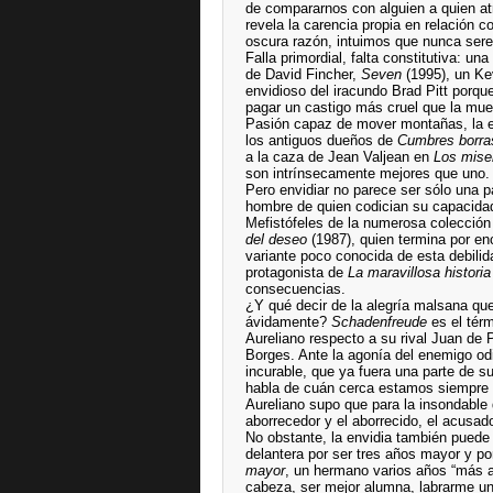
de compararnos con alguien a quien at
revela la carencia propia en relación 
oscura razón, intuimos que nunca serem
Falla primordial, falta constitutiva: u
de David Fincher,
Seven
(1995), un Kev
envidioso del iracundo Brad Pitt porqu
pagar un castigo más cruel que la mue
Pasión capaz de mover montañas, la env
los antiguos dueños de
Cumbres borra
a la caza de Jean Valjean en
Los mise
son intrínsecamente mejores que uno.
Pero envidiar no parece ser sólo una 
hombre de quien codician su capacidad d
Mefistófeles de la numerosa colección
del deseo
(1987), quien termina por e
variante poco conocida de esta debilid
protagonista de
La maravillosa histori
consecuencias.
¿Y qué decir de la alegría malsana qu
ávidamente?
Schadenfreude
es el tér
Aureliano respecto a su rival Juan de 
Borges. Ante la agonía del enemigo od
incurable, que ya fuera una parte de su
habla de cuán cerca estamos siempre de
Aureliano supo que para la insondable d
aborrecedor y el aborrecido, el acusad
No obstante, la envidia también puede
delantera por ser tres años mayor y p
mayor
, un hermano varios años “más 
cabeza, ser mejor alumna, labrarme un 