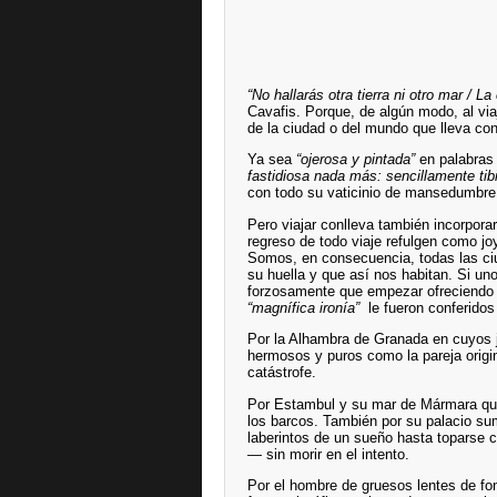
“No hallarás otra tierra ni otro mar / La
Cavafis. Porque, de algún modo, al vi
de la ciudad o del mundo que lleva con
Ya sea
“ojerosa y pintada”
en palabras
fastidiosa nada más: sencillamente tib
con todo su vaticinio de mansedumbre
Pero viajar conlleva también incorporar
regreso de todo viaje refulgen como j
Somos, en consecuencia, todas las ci
su huella y que así nos habitan. Si u
forzosamente que empezar ofreciendo la
“magnífica ironía”
le fueron conferido
Por la Alhambra de Granada en cuyos
hermosos y puros como la pareja origi
catástrofe.
Por Estambul y su mar de Mármara que
los barcos. También por su palacio s
laberintos de un sueño hasta toparse
— sin morir en el intento.
Por el hombre de gruesos lentes de fo