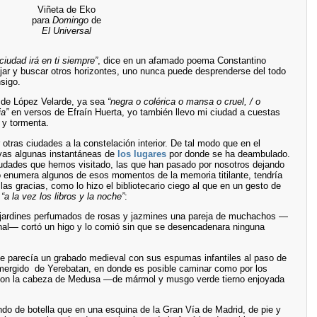
Viñeta de Eko
para
Domingo
de
El Universal
 ciudad irá en ti siempre”
, dice en un afamado poema Constantino
ajar y buscar otros horizontes, uno nunca puede desprenderse del todo
sigo.
 de López Velarde, ya sea
“negra o colérica o mansa o cruel, / o
ia”
en versos de Efraín Huerta, yo también llevo mi ciudad a cuestas
 y tormenta.
 otras ciudades a la constelación interior. De tal modo que en el
oyas algunas instantáneas de
los lugares
por donde se ha deambulado.
udades que hemos visitado, las que han pasado por nosotros dejando
no enumera algunos de esos momentos de la memoria titilante, tendría
s gracias, como lo hizo el bibliotecario ciego al que en un gesto de
s
“a la vez los libros y la noche”
:
 jardines perfumados de rosas y jazmines una pareja de muchachos —
nal— cortó un higo y lo comió sin que se desencadenara ninguna
 parecía un grabado medieval con sus espumas infantiles al paso de
umergido de Yerebatan, en donde es posible caminar como por los
 con la cabeza de Medusa —de mármol y musgo verde tierno enjoyada
ndo de botella que en una esquina de la Gran Vía de Madrid, de pie y