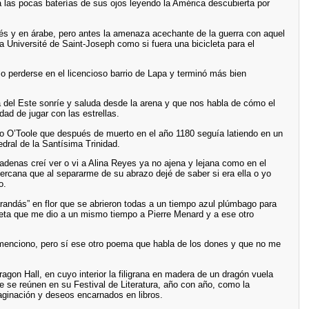
ba las pocas baterías de sus ojos leyendo la América descubierta por
cés y en árabe, pero antes la amenaza acechante de la guerra con aquel
la Université de Saint-Joseph como si fuera una bicicleta para el
o perderse en el licencioso barrio de Lapa y terminó más bien
del Este sonríe y saluda desde la arena y que nos habla de cómo el
ad de jugar con las estrellas.
o O’Toole que después de muerto en el año 1180 seguía latiendo en un
edral de la Santísima Trinidad.
denas creí ver o vi a Alina Reyes ya no ajena y lejana como en el
cercana que al separarme de su abrazo dejé de saber si era ella o yo
o.
randás” en flor que se abrieron todas a un tiempo azul plúmbago para
leta que me dio a un mismo tiempo a Pierre Menard y a ese otro
menciono, pero sí ese otro poema que habla de los dones y que no me
ragon Hall, en cuyo interior la filigrana en madera de un dragón vuela
e se reúnen en su Festival de Literatura, año con año, como la
inación y deseos encarnados en libros.