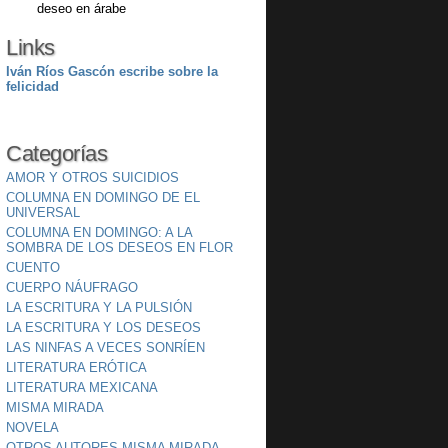
deseo en árabe
Links
Iván Ríos Gascón escribe sobre la
felicidad
Categorías
AMOR Y OTROS SUICIDIOS
COLUMNA EN DOMINGO DE EL
UNIVERSAL
COLUMNA EN DOMINGO: A LA
SOMBRA DE LOS DESEOS EN FLOR
CUENTO
CUERPO NÁUFRAGO
LA ESCRITURA Y LA PULSIÓN
LA ESCRITURA Y LOS DESEOS
LAS NINFAS A VECES SONRÍEN
LITERATURA ERÓTICA
LITERATURA MEXICANA
MISMA MIRADA
NOVELA
OTROS AUTORES MISMA MIRADA