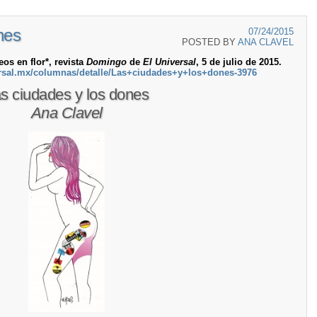
nes
07/24/2015
POSTED BY
ANA CLAVEL
os en flor*, revista
Domingo
de
El Universal
, 5 de julio de 2015.
rsal.mx/columnas/detalle/Las+ciudades+y+los+dones-3976
s ciudades y los dones
Ana Clavel