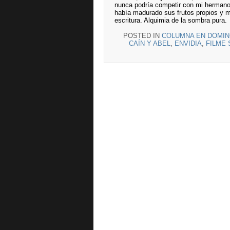
nunca podría competir con mi hermano p
había madurado sus frutos propios y 
escritura. Alquimia de la sombra pura.
POSTED IN
COLUMNA EN DOMIN
CAÍN Y ABEL
,
ENVIDIA
,
FILME