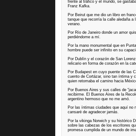
frente al tráfico y el mundo, se gasta
Franz Kafka.
Por Beirut que me dio un libro en fran
tanque que recorría la calle aledaña a 
verano.
Por Río de Janeiro donde un amor quis
perdiéndome a mí.
Por la mano monumental que en Punta 
hombre puede ser infinito en su capacid
Por Dublín y el corazón de San Lorenz
relicario en forma de corazón en la cat
Por Budapest en cuyo puente de las Ca
cuento de Cortázar, sino tan íntima y 
quien retomaba el camino hacia Méxic
Por Buenos Aires y sus calles de “jaca
recibirme. El Buenos Aires de la Reco
argentino hermoso que no me amó.
Por las íntimas ciudades que aquí no 
cansaré de agradecer jamás.
Por la vikinga Norwich y su histórico D
sobre las cabezas de los escritores qu
promesa cumplida de un mundo de imag