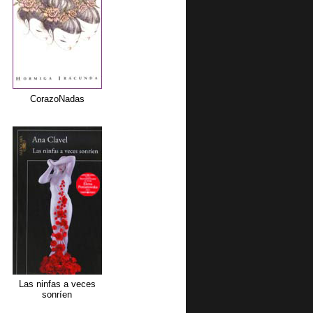
CorazoNadas
Las ninfas a veces
sonríen