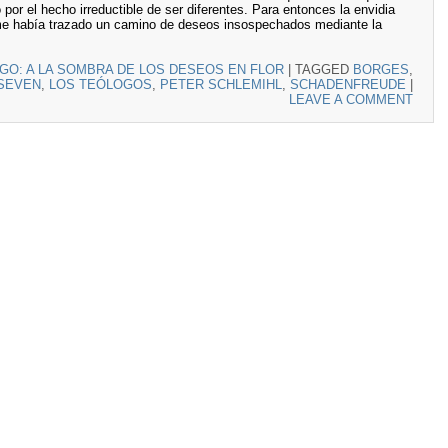
or el hecho irreductible de ser diferentes. Para entonces la envidia
me había trazado un camino de deseos insospechados mediante la
GO: A LA SOMBRA DE LOS DESEOS EN FLOR
|
TAGGED
BORGES
,
 SEVEN
,
LOS TEÓLOGOS
,
PETER SCHLEMIHL
,
SCHADENFREUDE
|
LEAVE A COMMENT