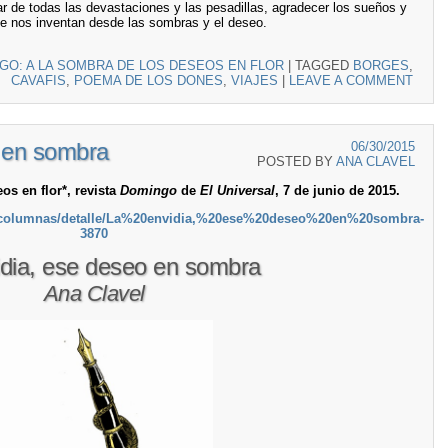
r de todas las devastaciones y las pesadillas, agradecer los sueños y
que nos inventan desde las sombras y el deseo.
GO: A LA SOMBRA DE LOS DESEOS EN FLOR
|
TAGGED
BORGES
,
CAVAFIS
,
POEMA DE LOS DONES
,
VIAJES
|
LEAVE A COMMENT
o en sombra
06/30/2015
POSTED BY
ANA CLAVEL
s en flor*, revista
Domingo
de
El Universal
, 7 de junio de 2015.
x/columnas/detalle/La%20envidia,%20ese%20deseo%20en%20sombra-
3870
idia, ese deseo en sombra
Ana Clavel