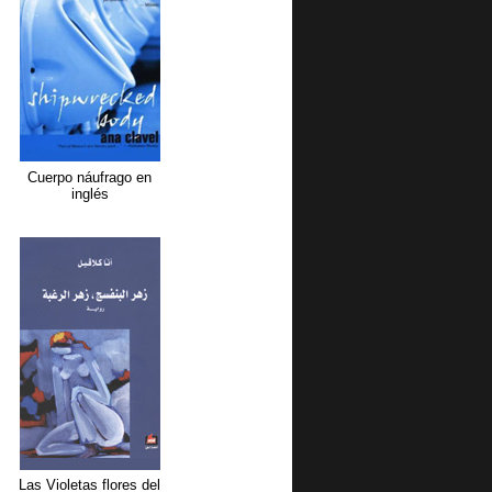
Cuerpo náufrago en
inglés
Las Violetas flores del