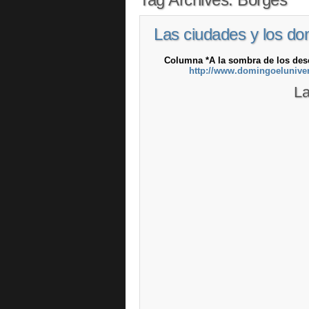
Las ciudades y los do
Columna *A la sombra de los dese
http://www.domingoelunive
La