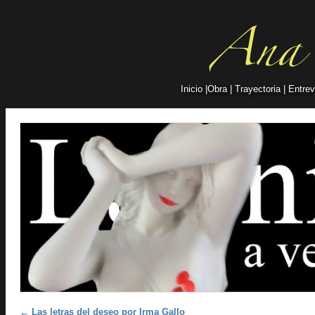
Inicio
|
Obra
|
Trayectoria
|
Entrev
Post navigation
←
Las letras del deseo por Irma Gallo