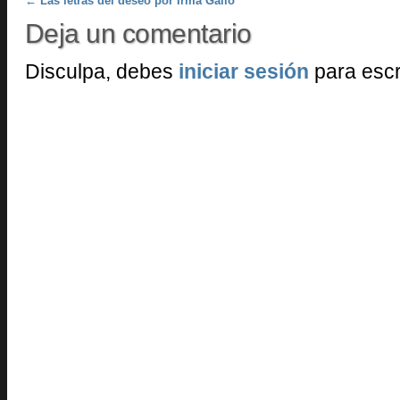
Post navigation
←
Las letras del deseo por Irma Gallo
Deja un comentario
Disculpa, debes
iniciar sesión
para escr