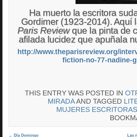
Ha muerto la escritora sud
Gordimer (1923-2014). Aquí la
Paris Review
que la pinta de 
afilada lucidez que apuñala nu
http://www.theparisreview.org/inter
fiction-no-77-nadine-
THIS ENTRY WAS POSTED IN
OT
MIRADA
AND TAGGED
LIT
MUJERES ESCRITORA
BOOKM
Post navigation
←
Día Domingo
Las n