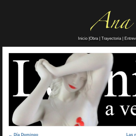
Inicio
|
Obra
|
Trayectoria
|
Entrev
Post navigation
←
Día Domingo
Las n