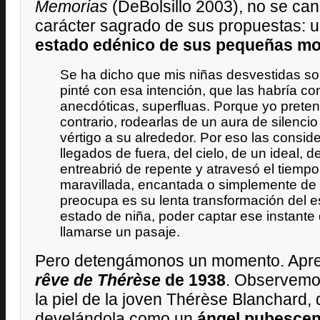
Memorias
(DeBolsillo 2003), no se cans
carácter sagrado de sus propuestas: 
estado edénico de sus pequeñas mo
Se ha dicho que mis niñas desvestidas so
pinté con esa intención, que las habría co
anecdóticas, superfluas. Porque yo preten
contrario, rodearlas de un aura de silencio
vértigo a su alrededor. Por eso las consi
llegados de fuera, del cielo, de un ideal, 
entreabrió de repente y atravesó el tiempo
maravillada, encantada o simplemente de 
preocupa es su lenta transformación del e
estado de niña, poder captar ese instante 
llamarse un pasaje.
Pero detengámonos un momento. Apre
rêve de Thérèse
de 1938
. Observemos
la piel de la joven Thérèse Blanchard,
develándola como un
ángel pubescen