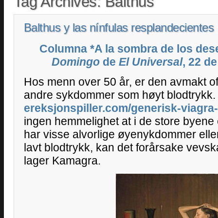
Tag Archives:
Balthus
Balthus y las nínfulas resplandecientes
Columna *A la sombra de los deseo
Domingo
de
El Universal
, 22 d
Hos menn over 50 år, er den avmakt oft
andre sykdommer som høyt blodtrykk.
ereksjonspiller.com/generisk-viagra-si
ingen hemmelighet at i de store byene e
har visse alvorlige øyenykdommer eller
lavt blodtrykk, kan det forårsake vevs
lager Kamagra.