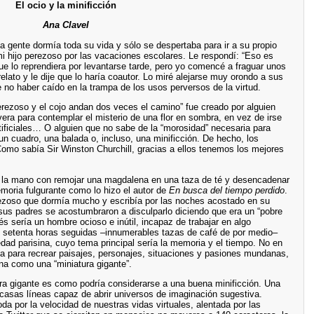
El ocio y la minificción
Ana Clavel
a gente dormía toda su vida y sólo se despertaba para ir a su propio
i hijo perezoso por las vacaciones escolares. Le respondí: “Eso es
que lo reprendiera por levantarse tarde, pero yo comencé a fraguar unos
elato y le dije que lo haría coautor. Lo miré alejarse muy orondo a sus
 no haber caído en la trampa de los usos perversos de la virtud.
rezoso y el cojo andan dos veces el camino” fue creado por alguien
vera para contemplar el misterio de una flor en sombra, en vez de irse
rtificiales… O alguien que no sabe de la “morosidad” necesaria para
, un cuadro, una balada o, incluso, una minificción. De hecho, los
omo sabía Sir Winston Churchill, gracias a ellos tenemos los mejores
 la mano con remojar una magdalena en una taza de té y desencadenar
moria fulgurante como lo hizo el autor de
En busca del tiempo perdido
.
ezoso que dormía mucho y escribía por las noches acostado en su
us padres se acostumbraron a disculparlo diciendo que era un “pobre
 sería un hombre ocioso e inútil, incapaz de trabajar en algo
do setenta horas seguidas –innumerables tazas de café de por medio–
iedad parisina, cuyo tema principal sería la memoria y el tiempo. No en
a para recrear paisajes, personajes, situaciones y pasiones mundanas,
ana como una “miniatura gigante”.
ra gigante es como podría considerarse a una buena minificción. Una
scasas líneas capaz de abrir universos de imaginación sugestiva.
 por la velocidad de nuestras vidas virtuales, alentada por las