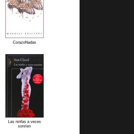
CorazoNadas
Las ninfas a veces
sonríen