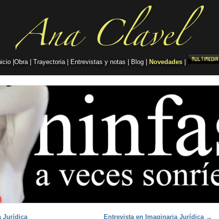
nicio
|
Obra
|
Trayectoria
|
Entrevistas y notas
|
Blog
|
Novedades
|
 Jurídica
Entrevista en Imaginaria Jurídica
→