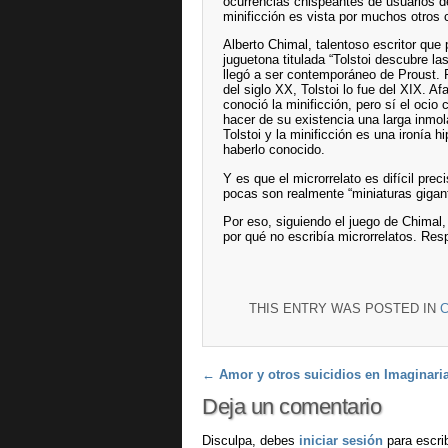
ocurrencias chispeantes de usuarios d
minificción es vista por muchos otros 
Alberto Chimal, talentoso escritor que
juguetona titulada “Tolstoi descubre la
llegó a ser contemporáneo de Proust. 
del siglo XX, Tolstoi lo fue del XIX. 
conoció la minificción, pero sí el ocio 
hacer de su existencia una larga inmola
Tolstoi y la minificción es una ironía 
haberlo conocido.
Y es que el microrrelato es difícil p
pocas son realmente “miniaturas gigant
Por eso, siguiendo el juego de Chimal,
por qué no escribía microrrelatos. Resp
THIS ENTRY WAS POSTED IN
C
Post navigation
←
Amor y otros suicidios en Imaginaria
Deja un comentario
Disculpa, debes
iniciar sesión
para escrib