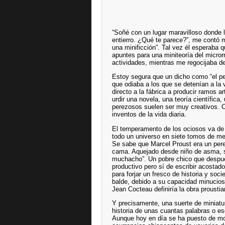
“Soñé con un lugar maravilloso donde l
entierro. ¿Qué te parece?”, me contó m
una minificción”. Tal vez él esperaba 
apuntes para una miniteoría del microrr
actividades, mientras me regocijaba de
Estoy segura que un dicho como “el pe
que odiaba a los que se detenían a la 
directo a la fábrica a producir ramos a
urdir una novela, una teoría científica
perezosos suelen ser muy creativos. C
inventos de la vida diaria.
El temperamento de los ociosos va de
todo un universo en siete tomos de me
Se sabe que Marcel Proust era un per
cama. Aquejado desde niño de asma, s
muchacho”. Un pobre chico que después
productivo pero sí de escribir acosta
para forjar un fresco de historia y soc
balde, debido a su capacidad minucios
Jean Cocteau definiría la obra prousti
Y precisamente, una suerte de miniatu
historia de unas cuantas palabras o e
Aunque hoy en día se ha puesto de moda