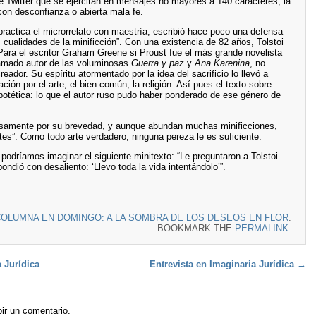
e Twitter que se ejercitan en mensajes no mayores a 140 caracteres, la
con desconfianza o abierta mala fe.
 practica el microrrelato con maestría, escribió hace poco una defensa
s cualidades de la minificción”. Con una existencia de 82 años, Tolstoi
Para el escritor Graham Greene si Proust fue el más grande novelista
Afamado autor de las voluminosas
Guerra y paz
y
Ana Karenina
, no
creador. Su espíritu atormentado por la idea del sacrificio lo llevó a
ción por el arte, el bien común, la religión. Así pues el texto sobre
hipotética: lo que el autor ruso pudo haber ponderado de ese género de
recisamente por su brevedad, y aunque abundan muchas minificciones,
es”. Como todo arte verdadero, ninguna pereza le es suficiente.
 podríamos imaginar el siguiente minitexto: “Le preguntaron a Tolstoi
ondió con desaliento: ‘Llevo toda la vida intentándolo’”.
OLUMNA EN DOMINGO: A LA SOMBRA DE LOS DESEOS EN FLOR
.
BOOKMARK THE
PERMALINK
.
 Jurídica
Entrevista en Imaginaria Jurídica
→
ir un comentario.