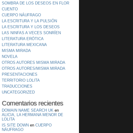
SOMBRA DE LOS DESEOS EN FLOR
CUENTO
CUERPO NÁUFRAGO
LA ESCRITURA Y LA PULSIÓN
LA ESCRITURA Y LOS DESEOS
LAS NINFAS A VECES SONRÍEN
LITERATURA ERÓTICA
LITERATURA MEXICANA
MISMA MIRADA
NOVELA
OTROS AUTORES MISMA MIRADA
OTROS AUTORES/MISMA MIRADA
PRESENTACIONES
TERRITORIO LOLITA
TRADUCCIONES
UNCATEGORIZED
Comentarios recientes
DOMAIN NAME SEARCH UK
en
ALICIA, LA HERMANA MENOR DE
LOLITA
IS SITE DOWN
en
CUERPO
NÁUFRAGO