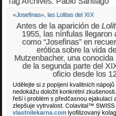
Tag Archives:
Pablo Santiago
«Josefinas», las Lolitas del XIX
Antes de la aparición de
Loli
1955, las nínfulas llegaron
como “Josefinas” en recuer
erótica sobre la vida 
Mutzenbacher, una conocida p
de la segunda parte del XI
oficio desde los 1
Udělejte si z popíjení kvalitních nápojů 
nedokážu doložit konkrétní zkušenosti
řeší i problém s předčasnou ejakulací 
zlepšuje vytrvalost. Colavital™ SWISS 
vlastnilekarna.com
lyofilizovaný kola