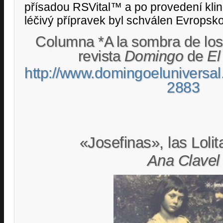
přísadou RSVital™ a po provedení kli
léčivý přípravek byl schválen Evropsko
Columna *A la sombra de los 
revista
Domingo
de
El
http://www.domingoelun
2883
«Josefinas», las Lolit
Ana Clavel