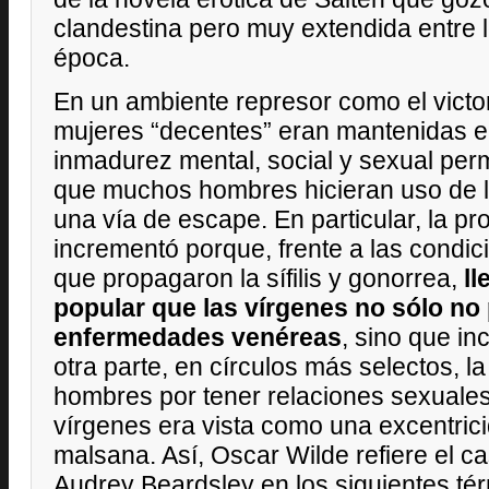
clandestina pero muy extendida entre l
época.
En un ambiente represor como el victor
mujeres “decentes” eran mantenidas e
inmadurez mental, social y sexual per
que muchos hombres hicieran uso de l
una vía de escape. En particular, la pros
incrementó porque, frente a las condi
que propagaron la sífilis y gonorrea,
ll
popular que las vírgenes no sólo no 
enfermedades venéreas
, sino que in
otra parte, en círculos más selectos, l
hombres por tener relaciones sexual
vírgenes era vista como una excentric
malsana. Así, Oscar Wilde refiere el ca
Audrey Beardsley en los siguientes térm