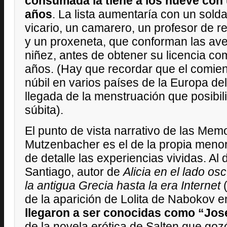
consumada la tiene a los nueve con
años
. La lista aumentaría con un sold
vicario, un camarero, un profesor de re
y un proxeneta, que conforman las av
niñez, antes de obtener su licencia com
años. (Hay que recordar que el comienz
núbil en varios países de la Europa del
llegada de la menstruación que posibil
súbita).
El punto de vista narrativo de las Mem
Mutzenbacher es el de la propia menor
de detalle las experiencias vividas. Al 
Santiago, autor de
Alicia en el lado os
la antigua Grecia hasta la era Internet
(
de la aparición de Lolita de Nabokov 
llegaron a ser conocidas como “Jos
de la novela erótica de Salten que go