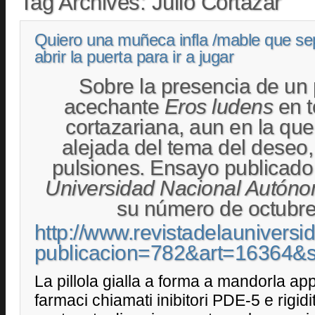
Tag Archives:
Julio Cortázar
Quiero una muñeca infla /mable que se
abrir la puerta para ir a jugar
Sobre la presencia de un
acechante
Eros ludens
en t
cortazariana, aun en la que
alejada del tema del deseo,
pulsiones. Ensayo publicad
Universidad Nacional Autón
su número de octubre
http://www.revistadelaunivers
publicacion=782&art=16364
La pillola gialla a forma a mandorla ap
farmaci chiamati inibitori PDE-5 e rigidi