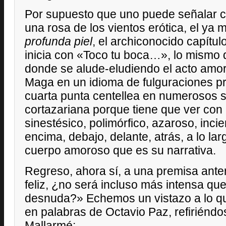
Por supuesto que uno puede señalar c
una rosa de los vientos erótica, el y
profunda piel
, el archiconocido capítul
inicia con «Toco tu boca…», lo mismo q
donde se alude-eludiendo el acto amoro
Maga en un idioma de fulguraciones pr
cuarta punta centellea en numerosos si
cortazariana porque tiene que ver con 
sinestésico, polimórfico, azaroso, inci
encima, debajo, delante, atrás, a lo la
cuerpo amoroso que es su narrativa.
Regreso, ahora sí, a una premisa anter
feliz, ¿no será incluso más intensa qu
desnuda?» Echemos un vistazo a lo qu
en palabras de Octavio Paz, refiriénd
Mallarmé: