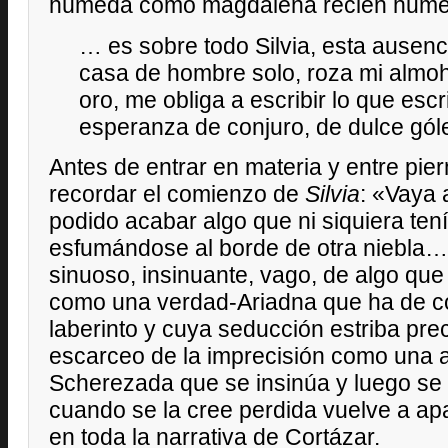
húmeda como magdalena recién hume
… es sobre todo Silvia, esta ausen
casa de hombre solo, roza mi alm
oro, me obliga a escribir lo que es
esperanza de conjuro, de dulce gó
Antes de entrar en materia y entre pie
recordar el comienzo de
Silvia
: «Vaya 
podido acabar algo que ni siquiera tení
esfumándose al borde de otra niebla…» 
sinuoso, insinuante, vago, de algo que
como una verdad-Ariadna que ha de co
laberinto y cuya seducción estriba pre
escarceo de la imprecisión como una 
Scherezada que se insinúa y luego se
cuando se la cree perdida vuelve a a
en toda la narrativa de Cortázar.