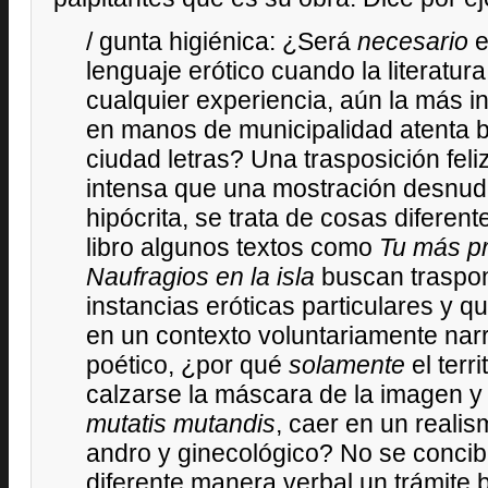
/ gunta higiénica: ¿Será
necesario
e
lenguaje erótico cuando la literatur
cualquier experiencia, aún la más in
en manos de municipalidad atenta
ciudad letras? Una trasposición fel
intensa que una mostración desnu
hipócrita, se trata de cosas diferen
libro algunos textos como
Tu más pr
Naufragios en la isla
buscan traspo
instancias eróticas particulares y q
en un contexto voluntariamente narr
poético, ¿por qué
solamente
el terri
calzarse la máscara de la imagen y 
mutatis mutandis
, caer en un reali
andro y ginecológico? No se concib
diferente manera verbal un trámite b