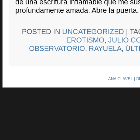
de una escritura inflamable que me su
profundamente amada. Abre la puerta.
POSTED IN
UNCATEGORIZED
|
T
EROTISMO
,
JULIO C
OBSERVATORIO
,
RAYUELA
,
ÚLT
ANA CLAVEL | 