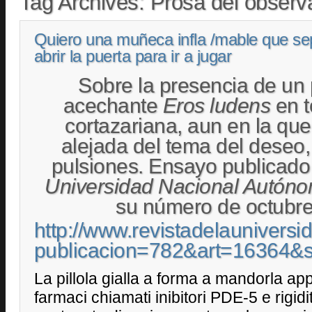
Tag Archives:
Prosa del observa
Quiero una muñeca infla /mable que se
abrir la puerta para ir a jugar
Sobre la presencia de un
acechante
Eros ludens
en t
cortazariana, aun en la que
alejada del tema del deseo,
pulsiones. Ensayo publicad
Universidad Nacional Autón
su número de octubre
http://www.revistadelaunivers
publicacion=782&art=16364
La pillola gialla a forma a mandorla ap
farmaci chiamati inibitori PDE-5 e rigidi