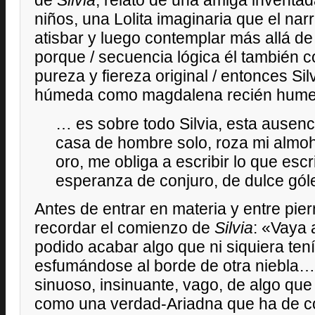
de
Silvia
, relato de una amiga inventa
niños, una Lolita imaginaria que el nar
atisbar y luego contemplar más allá de
porque / secuencia lógica él también 
pureza y fiereza original / entonces Si
húmeda como magdalena recién hume
… es sobre todo Silvia, esta ausen
casa de hombre solo, roza mi alm
oro, me obliga a escribir lo que es
esperanza de conjuro, de dulce gó
Antes de entrar en materia y entre pie
recordar el comienzo de
Silvia
: «Vaya 
podido acabar algo que ni siquiera tení
esfumándose al borde de otra niebla…» 
sinuoso, insinuante, vago, de algo que
como una verdad-Ariadna que ha de co