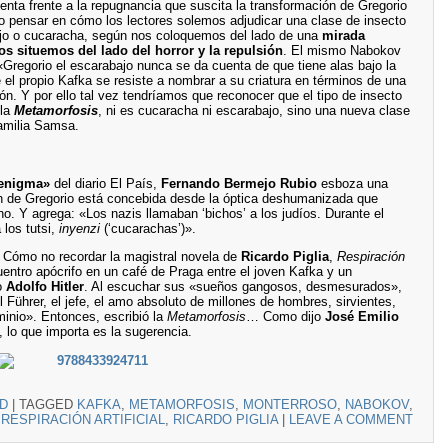
enta frente a la repugnancia que suscita la transformación de Gregorio
 pensar en cómo los lectores solemos adjudicar una clase de insecto
abajo o cucaracha, según nos coloquemos del lado de una
mirada
os situemos del lado del horror y la repulsión
. El mismo Nabokov
regorio el escarabajo nunca se da cuenta de que tiene alas bajo la
el propio Kafka se resiste a nombrar a su criatura en términos de una
n. Y por ello tal vez tendríamos que reconocer que el tipo de insecto
 la
Metamorfosis
, ni es cucaracha ni escarabajo, sino una nueva clase
familia Samsa.
 enigma»
del diario El País,
Fernando Bermejo Rubio
esboza una
ión de Gregorio está concebida desde la óptica deshumanizada que
o. Y agrega: «Los nazis llamaban ‘bichos’ a los judíos. Durante el
 los tutsi,
inyenzi
(‘cucarachas’)».
a. Cómo no recordar la magistral novela de
Ricardo Piglia
,
Respiración
uentro apócrifo en un café de Praga entre el joven Kafka y un
do
Adolfo Hitler
. Al escuchar sus «sueños gangosos, desmesurados»,
 Führer, el jefe, el amo absoluto de millones de hombres, sirvientes,
inio». Entonces, escribió la
Metamorfosis
… Como dijo
José Emilio
, lo que importa es la sugerencia.
D
|
TAGGED
KAFKA
,
METAMORFOSIS
,
MONTERROSO
,
NABOKOV
,
RESPIRACIÓN ARTIFICIAL
,
RICARDO PIGLIA
|
LEAVE A COMMENT