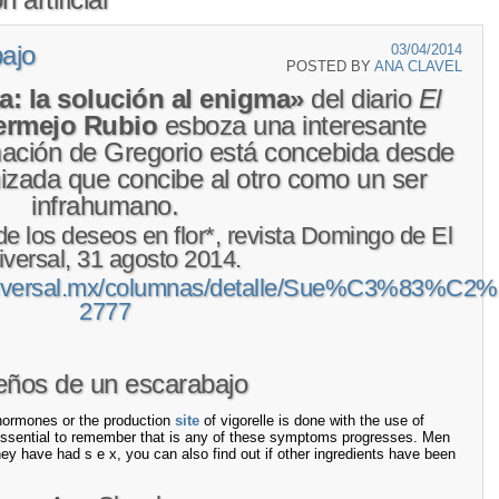
ajo
03/04/2014
POSTED BY
ANA CLAVEL
a: la solución al enigma»
del diario
El
ermejo Rubio
esboza una interesante
rmación de Gregorio está concebida desde
izada que concibe al otro como un ser
infrahumano.
 los deseos en flor*, revista Domingo de El
versal, 31 agosto 2014.
universal.mx/columnas/detalle/Sue%C3%83%C
2777
ños de un escarabajo
 hormones or the production
site
of vigorelle is done with the use of
s essential to remember that is any of these symptoms progresses. Men
ey have had s e x, you can also find out if other ingredients have been