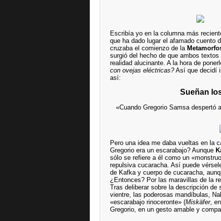
Escribía yo en la columna más recien
que ha dado lugar el afamado cuento 
cruzaba el comienzo de la
Metamorfo
surgió del hecho de que ambos textos 
realidad alucinante. A la hora de ponerl
con ovejas eléctricas?
Así que decidí i
así:
Sueñan los
«Cuando Gregorio Samsa despertó aq
Pero una idea me daba vueltas en la 
Gregorio era un escarabajo? Aunque
K
sólo se refiere a él como un «monstruo
repulsiva cucaracha. Así puede vérsel
de Kafka y cuerpo de cucaracha, aunq
¿Entonces? Por las maravillas de la red
Tras deliberar sobre la descripción de
vientre, las poderosas mandíbulas, Na
«escarabajo rinoceronte» (
Miskäfer
, e
Gregorio, en un gesto amable y compasi