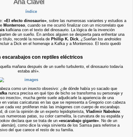
Ana Clavel
te:
«El efecto dinosaurio»
, sobre las numerosas variantes y estudios a
de
Monterroso
, cuando se me ocurrió finalizar con un microrrelato que
sis
kafkiana con el texto del dinosaurio. La lógica de la invención
parten de un sueño. En ambos alguien se despierta para enfrentar una
e título, recordé la novela de
Phillip K. Dick
,
¿Sueñan los androides
ncluir a Dick en el homenaje a Kafka y a Monterroso. El texto quedó
 escarabajos con reptiles eléctricos
uella mañana después de un sueño turbulento, el dinosaurio todavía
estaba ahí».
cabeza como un insecto obsesivo: ¿de dónde había yo sacado que
afka
nunca precisa en qué tipo de bicho se transforma su personaje y
so insecto», mucha gente suele adjudicarle la apariencia de una
e en varias caricaturas en las que se representa a Gregorio con cabeza
ue cada vez proliferan más las imágenes con cuerpo de escarabajo.
, di con la opinión de un experto lepidopterista,
Vladimir Nabokov
.
 sus numerosas patas, su color carmelita, la curvatura de su espalda y
bokov declara que se trata de un
«escarabajo gigante»
. No de un
n alemán), como dice la vieja sirvienta de los Samsa para referirse a
vo del que carece el resto de su familia.