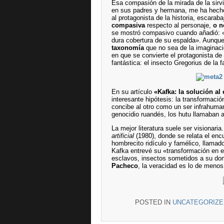
Esa compasión de la mirada de la sirvi
en sus padres y hermana, me ha hecho
al protagonista de la historia, escar
compasiva
respecto al personaje,
o n
se mostró compasivo cuando añadió: «G
dura cobertura de su espalda». Aunque 
taxonomía
que no sea de la imaginació
en que se convierte el protagonista de
fantástica: el insecto Gregorius de la 
En su artículo
«Kafka: la solución al
interesante hipótesis: la transformac
concibe al otro como un ser infrahuman
genocidio ruandés, los hutu llamaban a
La mejor literatura suele ser visionari
artificial
(1980), donde se relata el enc
hombrecito ridículo y famélico, llama
Kafka entrevé su «transformación en el
esclavos, insectos sometidos a su dom
Pacheco
, la veracidad es lo de menos
POSTED IN
UNCATEGORIZE