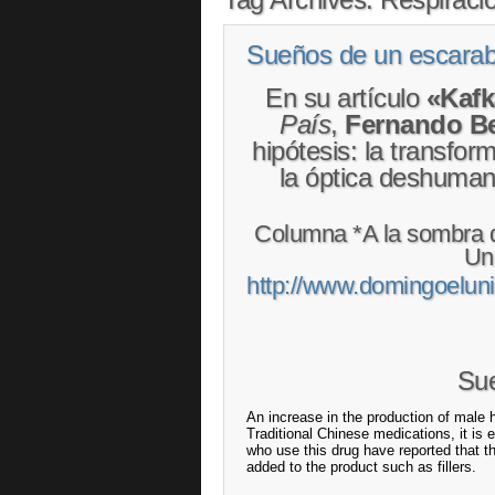
Sueños de un escarab
En su artículo
«Kafk
País
,
Fernando B
hipótesis: la transfo
la óptica deshuman
Columna *A la sombra de
Uni
http://www.domingoel
Sue
An increase in the production of male
Traditional Chinese medications, it i
who use this drug have reported that th
added to the product such as fillers.