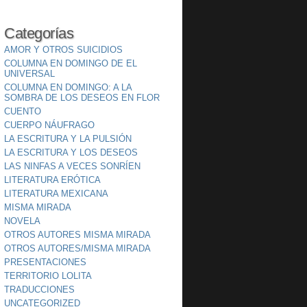
Categorías
AMOR Y OTROS SUICIDIOS
COLUMNA EN DOMINGO DE EL
UNIVERSAL
COLUMNA EN DOMINGO: A LA
SOMBRA DE LOS DESEOS EN FLOR
CUENTO
CUERPO NÁUFRAGO
LA ESCRITURA Y LA PULSIÓN
LA ESCRITURA Y LOS DESEOS
LAS NINFAS A VECES SONRÍEN
LITERATURA ERÓTICA
LITERATURA MEXICANA
MISMA MIRADA
NOVELA
OTROS AUTORES MISMA MIRADA
OTROS AUTORES/MISMA MIRADA
PRESENTACIONES
TERRITORIO LOLITA
TRADUCCIONES
UNCATEGORIZED