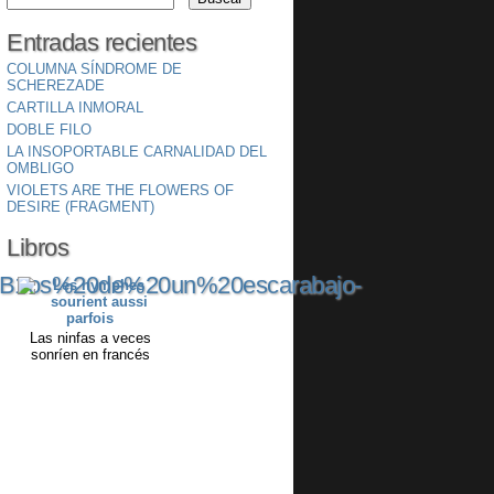
Entradas recientes
COLUMNA SÍNDROME DE
SCHEREZADE
CARTILLA INMORAL
DOBLE FILO
LA INSOPORTABLE CARNALIDAD DEL
OMBLIGO
VIOLETS ARE THE FLOWERS OF
DESIRE (FRAGMENT)
Libros
2%B1os%20de%20un%20escarabajo-
Las ninfas a veces
sonríen en francés