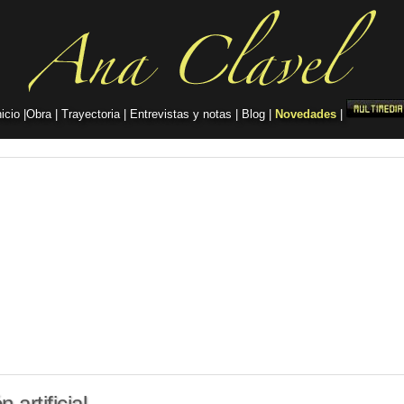
nicio
|
Obra
|
Trayectoria
|
Entrevistas y notas
|
Blog
|
Novedades
|
 artificial